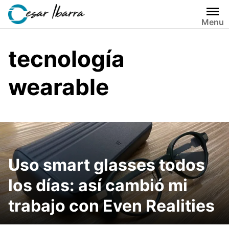
Skip
to
Menu
content
tecnología
wearable
Uso smart glasses todos
los días: así cambió mi
trabajo con Even Realities