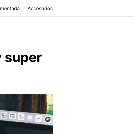
umentada
Accesorios
y super