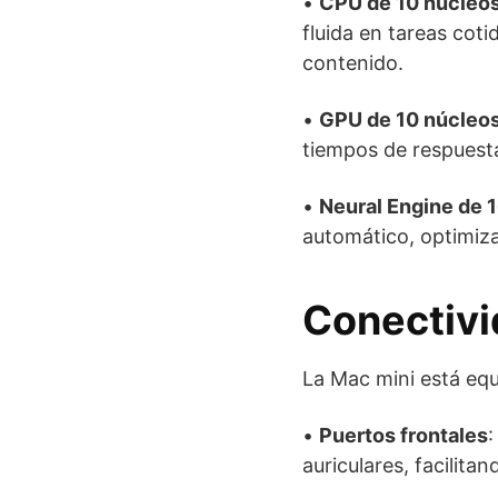
•
CPU de 10 núcleo
fluida en tareas co
contenido.
•
GPU de 10 núcleo
tiempos de respuest
•
Neural Engine de 
automático, optimiz
Conectivi
La Mac mini está eq
•
Puertos frontales
:
auriculares, facilita