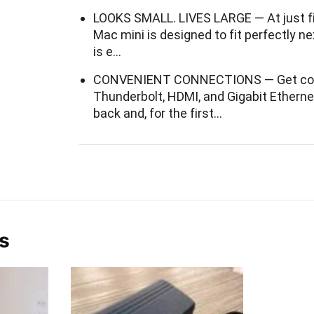
LOOKS SMALL. LIVES LARGE — At just fiv
Mac mini is designed to fit perfectly n
is e…
CONVENIENT CONNECTIONS — Get con
Thunderbolt, HDMI, and Gigabit Etherne
back and, for the first…
s