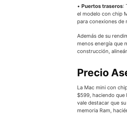
•
Puertos traseros
:
el modelo con chip M
para conexiones de r
Además de su rendimi
menos energía que mo
construcción, aline
Precio As
La Mac mini con chip
$599, haciendo que l
vale destacar que s
memoria Ram, hacién