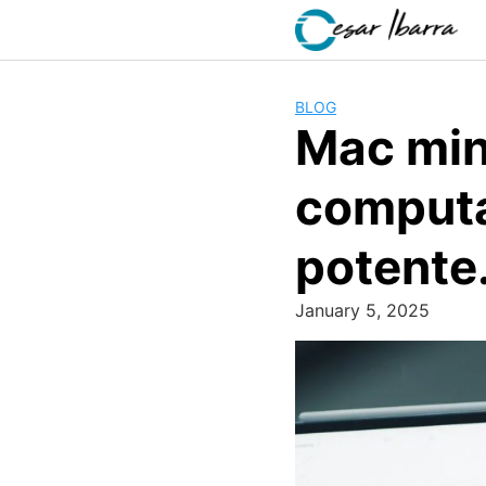
Skip
to
content
BLOG
Mac min
computa
potente
January 5, 2025