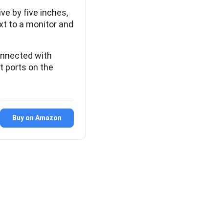
e by five inches,
ext to a monitor and
nected with
t ports on the
Buy on Amazon